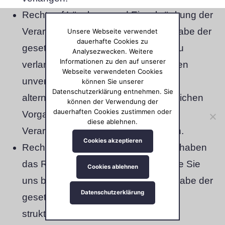
Recht auf Löschung und Einschränkung der
Verarbeitung: Sie haben nach Maßgabe der
Unsere Webseite verwendet
dauerhafte Cookies zu
gesetzlichen Vorgaben das Recht, zu
Analysezwecken. Weitere
Informationen zu den auf unserer
verlangen, dass Sie betreffende Daten
Webseite verwendeten Cookies
unverzüglich gelöscht werden, bzw.
können Sie unserer
Datenschutzerklärung entnehmen. Sie
alternativ nach Maßgabe der gesetzlichen
können der Verwendung der
dauerhaften Cookies zustimmen oder
Vorgaben eine Einschränkung der
diese ablehnen.
Verarbeitung der Daten zu verlangen.
Cookies akzeptieren
Recht auf Datenübertragbarkeit: Sie haben
das Recht, Sie betreffende Daten, die Sie
Cookies ablehnen
uns bereitgestellt haben, nach Maßgabe der
Datenschutzerklärung
gesetzlichen Vorgaben in einem
strukturierten, gängigen und