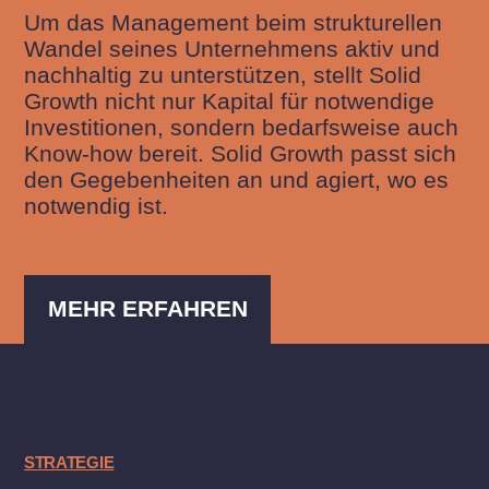
Um das Management beim strukturellen
Wandel seines Unternehmens aktiv und
nachhaltig zu unterstützen, stellt Solid
Growth nicht nur Kapital für notwendige
Investitionen, sondern bedarfsweise auch
Know-how bereit. Solid Growth passt sich
den Gegebenheiten an und agiert, wo es
notwendig ist.
MEHR ERFAHREN
STRATEGIE